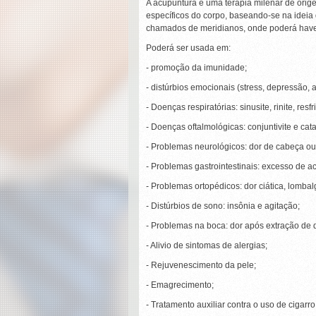
A acupuntura é uma terapia milenar de orig
específicos do corpo,
baseando-se na ideia 
chamados de meridianos, onde poderá haver
Poderá ser usada em:
- promoção da imunidade;
- distúrbios emocionais (stress, depressão,
- Doenças respiratórias: sinusite, rinite, re
- Doenças oftalmológicas: conjuntivite e cata
- Problemas neurológicos: dor de cabeça o
- Problemas gastrointestinais: excesso de a
- Problemas ortopédicos: dor ciática, lombalg
- Distúrbios de sono: insônia e agitação;
- Problemas na boca: dor após extração de de
- Alivio de sintomas de alergias;
- Rejuvenescimento da pele;
- Emagrecimento;
- Tratamento auxiliar contra o uso de cigarro