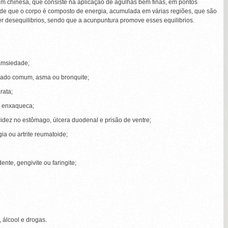
em chinesa, que consiste na aplicação de agulhas bem finas, em pontos
de que o corpo é composto de energia, acumulada em várias regiões, que são
 desequilibrios, sendo que a acunpuntura promove esses equilibrios.
 amsiedade;
sfriado comum, asma ou bronquite;
rata;
u enxaqueca;
cidez no estômago, úlcera duodenal e prisão de ventre;
ia ou artrite reumatoide;
nte, gengivite ou faringite;
, álcool e drogas.