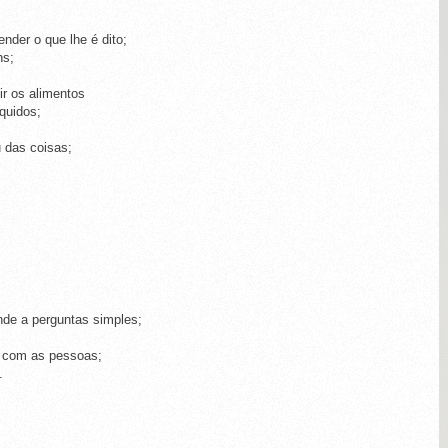
nder o que lhe é dito;
ns;
ir os alimentos
quidos;
 das coisas;
nde a perguntas simples;
r com as pessoas;
.