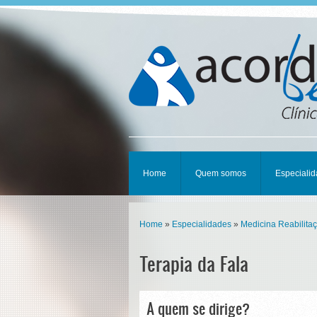
Home
Quem somos
Especiali
Home
»
Especialidades
»
Medicina Reabilita
Terapia da Fala
A quem se dirige?