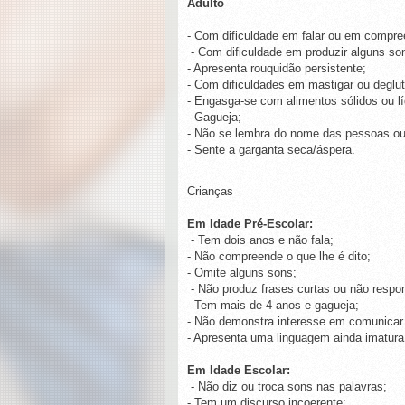
Adulto
- Com dificuldade em falar ou em compree
- Com dificuldade em produzir alguns so
- Apresenta rouquidão persistente;
- Com dificuldades em mastigar ou deglut
- Engasga-se com alimentos sólidos ou lí
- Gagueja;
- Não se lembra do nome das pessoas ou
- Sente a garganta seca/áspera.
Crianças
Em Idade Pré-Escolar:
- Tem dois anos e não fala;
- Não compreende o que lhe é dito;
- Omite alguns sons;
- Não produz frases curtas ou não respo
- Tem mais de 4 anos e gagueja;
- Não demonstra interesse em comunica
- Apresenta uma linguagem ainda imatura
Em Idade Escolar:
- Não diz ou troca sons nas palavras;
- Tem um discurso incoerente;