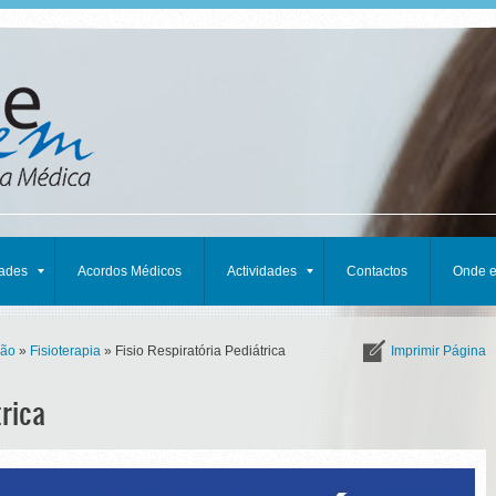
dades
Acordos Médicos
Actividades
Contactos
Onde 
ção
»
Fisioterapia
» Fisio Respiratória Pediátrica
Imprimir Página
trica