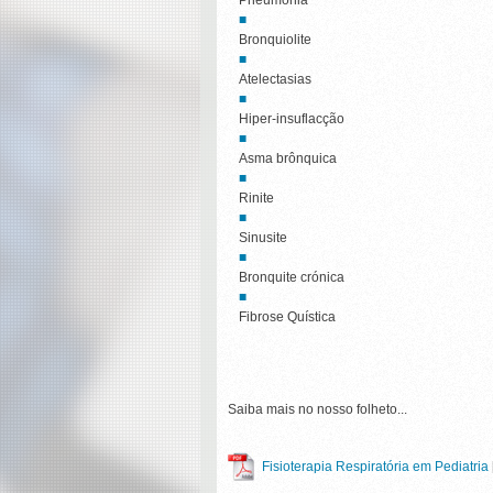
Pneumonia
Bronquiolite
Atelectasias
Hiper-insuflacção
Asma brônquica
Rinite
Sinusite
Bronquite crónica
Fibrose Quística
Saiba mais no nosso folheto...
Fisioterapia Respiratória em Pediatria